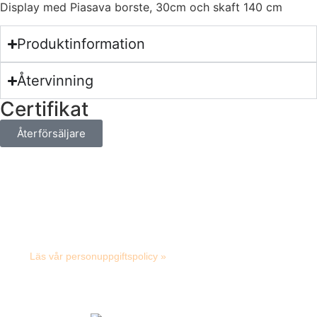
Display med Piasava borste, 30cm och skaft 140 cm
Produktinformation
Återvinning
Certifikat
Återförsäljare
Smart Microfiber System AB
Albybergsringen 5, S- 137 69 Österhaninge
Tel: +46 (0)8-449 24 70 info@smartmicrofiber.se
Läs vår personuppgiftspolicy »
© Copyright Smart Microfiber 2025