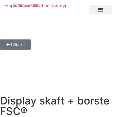
Hoppa till innehåll
Private Label
Tillbaka
Display skaft + borste
FSC®