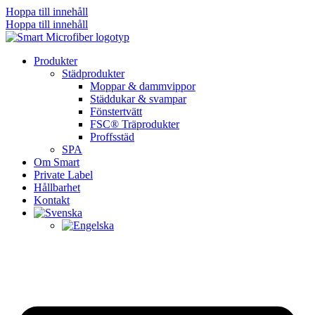
Hoppa till innehåll
Hoppa till innehåll
Produkter
Städprodukter
Moppar & dammvippor
Städdukar & svampar
Fönstertvätt
FSC® Träprodukter
Proffsstäd
SPA
Om Smart
Private Label
Hållbarhet
Kontakt