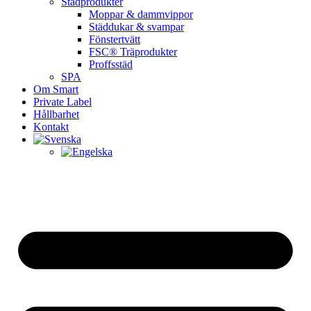
Städprodukter
Moppar & dammvippor
Städdukar & svampar
Fönstertvätt
FSC® Träprodukter
Proffsstäd
SPA
Om Smart
Private Label
Hållbarhet
Kontakt