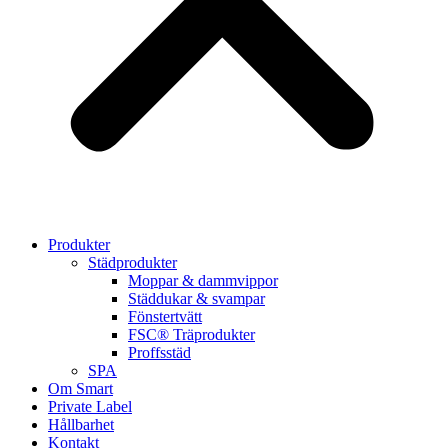
Produkter
Städprodukter
Moppar & dammvippor
Städdukar & svampar
Fönstertvätt
FSC® Träprodukter
Proffsstäd
SPA
Om Smart
Private Label
Hållbarhet
Kontakt