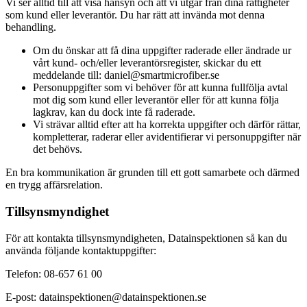
Vi ser alltid till att visa hänsyn och att vi utgår från dina rättigheter
som kund eller leverantör. Du har rätt att invända mot denna
behandling.
Om du önskar att få dina uppgifter raderade eller ändrade ur
vårt kund- och/eller leverantörsregister, skickar du ett
meddelande till: daniel@smartmicrofiber.se
Personuppgifter som vi behöver för att kunna fullfölja avtal
mot dig som kund eller leverantör eller för att kunna följa
lagkrav, kan du dock inte få raderade.
Vi strävar alltid efter att ha korrekta uppgifter och därför rättar,
kompletterar, raderar eller avidentifierar vi personuppgifter när
det behövs.
En bra kommunikation är grunden till ett gott samarbete och därmed
en trygg affärsrelation.
Tillsynsmyndighet
För att kontakta tillsynsmyndigheten, Datainspektionen så kan du
använda följande kontaktuppgifter:
Telefon: 08-657 61 00
E-post: datainspektionen@datainspektionen.se