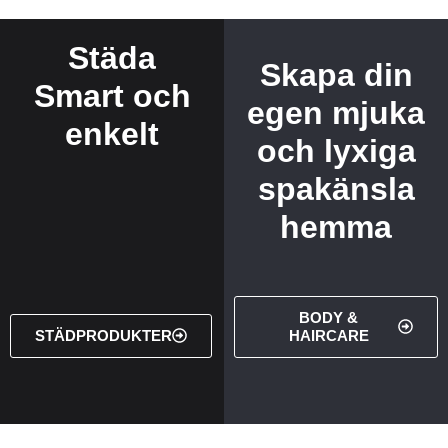
Städa
Skapa din
Smart och
egen mjuka
enkelt
och lyxiga
spakänsla
hemma
BODY &
STÄDPRODUKTER
HAIRCARE