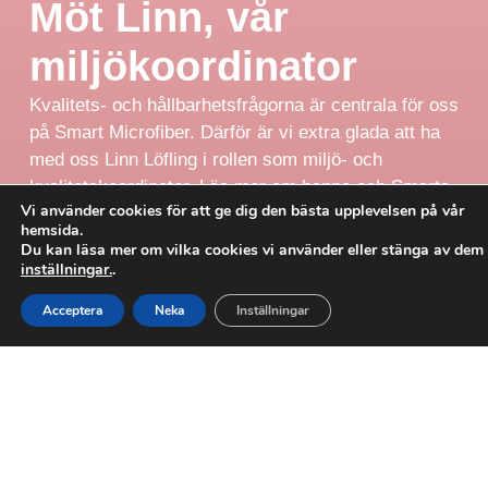
Möt Linn, vår
miljökoordinator
Kvalitets- och hållbarhetsfrågorna är centrala för oss
på Smart Microfiber. Därför är vi extra glada att ha
med oss Linn Löfling i rollen som miljö- och
kvalitetskoordinator. Läs mer om henne och Smarts
Vi använder cookies för att ge dig den bästa upplevelsen på vår
hållbarhetsarbete.
hemsida.
Du kan läsa mer om vilka cookies vi använder eller stänga av dem 
inställningar.
.
MÖT LINN!
Acceptera
Neka
Inställningar