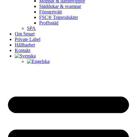
Moppar & dammvippor
Städdukar & svampar
Fönstertvätt
FSC® Träprodukter
Proffsstäd
SPA
Om Smart
Private Label
Hållbarhet
Kontakt