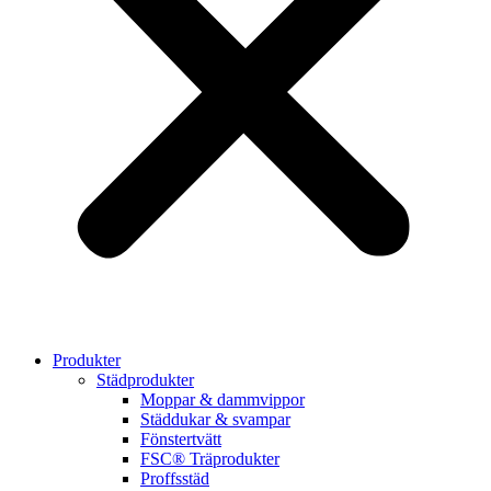
Produkter
Städprodukter
Moppar & dammvippor
Städdukar & svampar
Fönstertvätt
FSC® Träprodukter
Proffsstäd