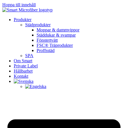
Hoppa
Hoppa till innehåll
till
innehåll
Produkter
Städprodukter
Moppar & dammvippor
Städdukar & svampar
Fönstertvätt
FSC® Träprodukter
Proffsstäd
SPA
Om Smart
Private Label
Hållbarhet
Kontakt