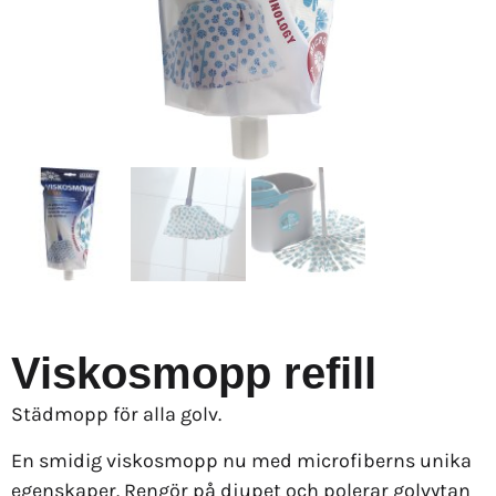
Viskosmopp refill
Städmopp för alla golv.
En smidig viskosmopp nu med microfiberns unika
egenskaper. Rengör på djupet och polerar golvytan