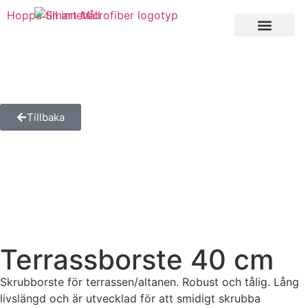
Hoppa till innehåll
Private Label
Tillbaka
Terrassborste 40 cm
Skrubborste för terrassen/altanen. Robust och tålig. Lång
livslängd och är utvecklad för att smidigt skrubba