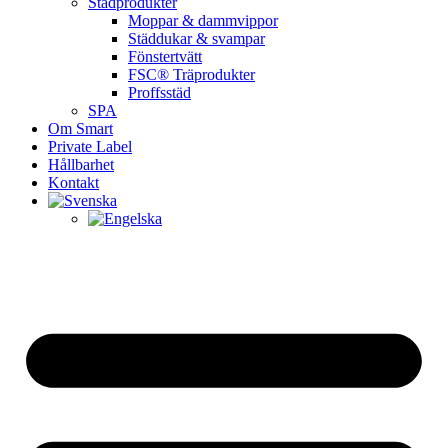
Städprodukter
Moppar & dammvippor
Städdukar & svampar
Fönstertvätt
FSC® Träprodukter
Proffsstäd
SPA
Om Smart
Private Label
Hållbarhet
Kontakt