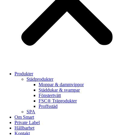
Produkter
Städprodukter
Moppar & dammvippor
Städdukar & svampar
Fönstertvätt
FSC® Träprodukter
Proffsstäd
SPA
Om Smart
Private Label
Hållbarhet
Kontakt