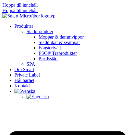
Hoppa till innehåll
Hoppa till innehåll
Produkter
Städprodukter
Moppar & dammvippor
Städdukar & svampar
Fönstertvätt
FSC® Träprodukter
Proffsstäd
SPA
Om Smart
Private Label
Hållbarhet
Kontakt