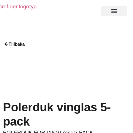
Private Label
Tillbaka
Polerduk vinglas 5-
pack
POLERDUK FÖR VINGLAS I 5-PACK