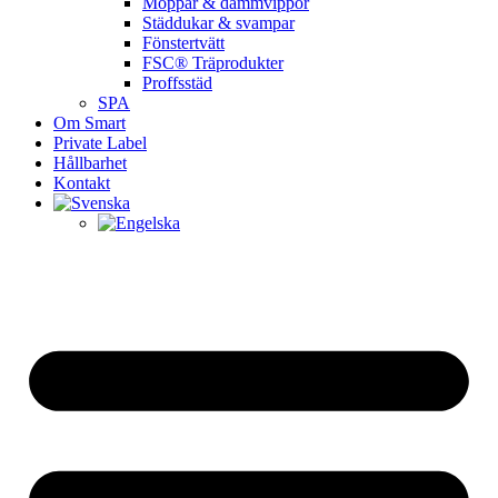
Moppar & dammvippor
Städdukar & svampar
Fönstertvätt
FSC® Träprodukter
Proffsstäd
SPA
Om Smart
Private Label
Hållbarhet
Kontakt