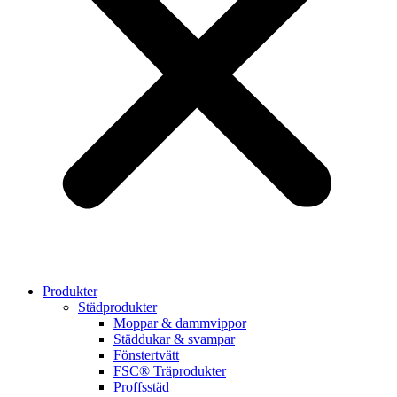
Produkter
Städprodukter
Moppar & dammvippor
Städdukar & svampar
Fönstertvätt
FSC® Träprodukter
Proffsstäd