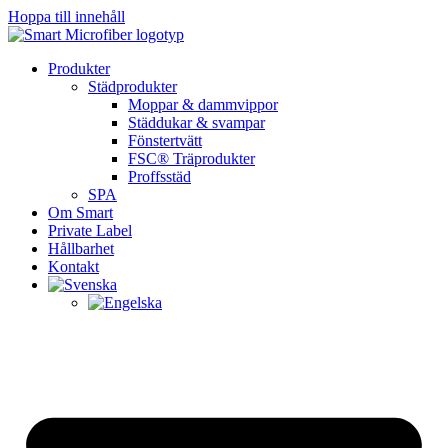
Hoppa
Hoppa till innehåll
till
innehåll
Produkter
Städprodukter
Moppar & dammvippor
Städdukar & svampar
Fönstertvätt
FSC® Träprodukter
Proffsstäd
SPA
Om Smart
Private Label
Hållbarhet
Kontakt