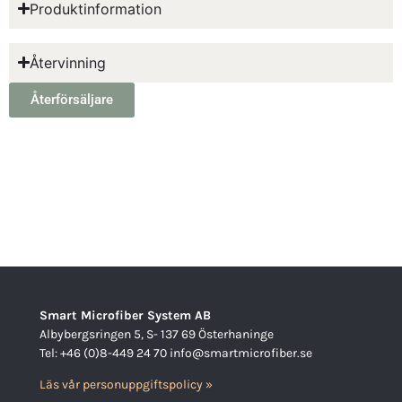
Produktinformation
Återvinning
Återförsäljare
Smart Microfiber System AB
Albybergsringen 5, S- 137 69 Österhaninge
Tel: +46 (0)8-449 24 70 info@smartmicrofiber.se
Läs vår personuppgiftspolicy »