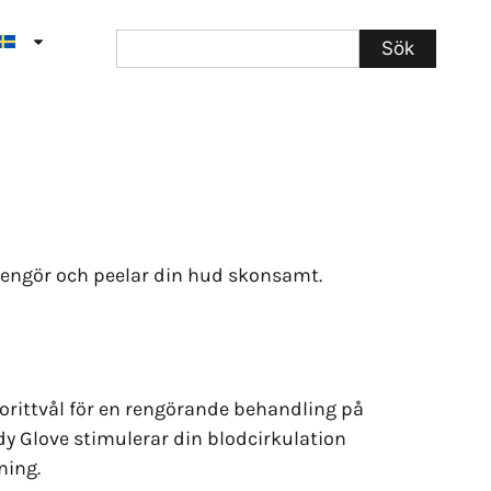
Sök
rengör och peelar din hud skonsamt.
avorittvål för en rengörande behandling på
y Glove stimulerar din blodcirkulation
ning.